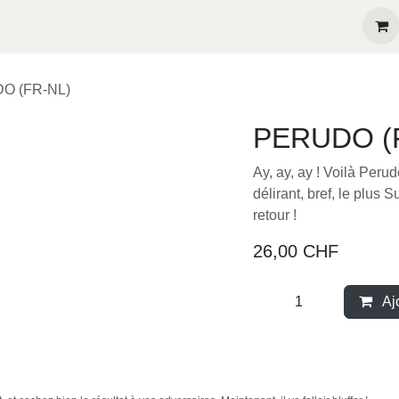
eux récompensés
Contactez-nous
UDO (FR-NL)
PERUDO (F
Ay, ay, ay ! Voilà Peru
plus délirant, bref, l
bluff est de retour !
26,00
CHF