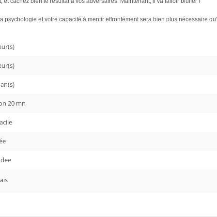
et cachez bien le résultat à vos adversaires. Maintenant, il va falloir bluffer !
 la psychologie et votre capacité à mentir effrontément sera bien plus nécessaire 