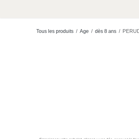
Se rendre au contenu
Accueil
Shop
Soldes
J
Tous les produits
Age
dès 8 ans
PER