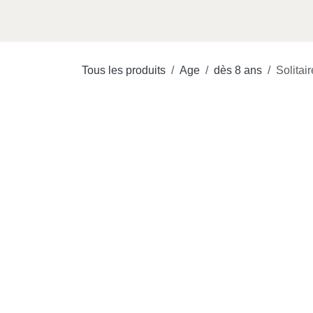
Se rendre au contenu
Accueil
Shop
Soldes
J
Tous les produits
Age
dès 8 ans
Solitai