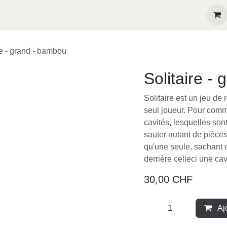
eux récompensés
Contactez-nous
re - grand - bambou
Solitaire -
Solitaire est un jeu de
seul joueur. Pour comme
cavités, lesquelles son
sauter autant de pièces 
qu'une seule, sachant 
derrière celleci une cavi
30,00
CHF
Aj